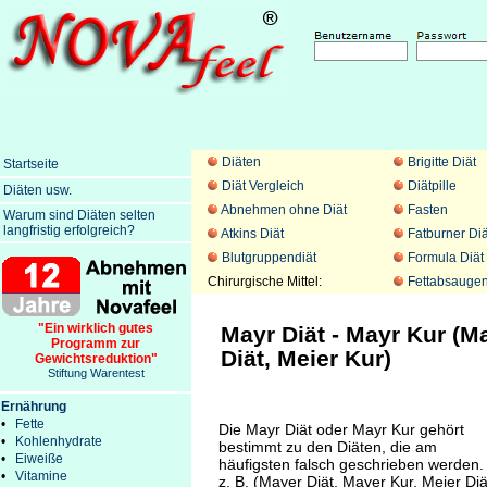
Diäten
Brigitte Diät
Startseite
Diät Vergleich
Diätpille
Diäten usw.
Abnehmen ohne Diät
Fasten
Warum sind Diäten selten
langfristig erfolgreich?
Atkins Diät
Fatburner Diä
Blutgruppendiät
Formula Diät
Chirurgische Mittel:
Fettabsauge
"Ein wirklich gutes
Mayr Diät - Mayr Kur (M
Programm zur
Diät, Meier Kur)
Gewichtsreduktion"
Stiftung Warentest
Ernährung
•
Fette
Die Mayr Diät oder Mayr Kur gehört
•
Kohlenhydrate
bestimmt zu den Diäten, die am
•
Eiweiße
häufigsten falsch geschrieben werden.
•
Vitamine
z. B. (Mayer Diät, Mayer Kur, Meier Diä