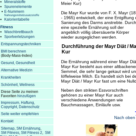
•
Mineralstoffe
Meier Kur)
•
Spurenelemente
•
E-Nummern
Die Mayr Kur wurde von F. X. Mayr (1
Nahrungsmittelzusatzstoffe
- 1965) entwickelt, der eine Entgiftung
•
Kalorientabelle
Sanierung des Darms anstrebte. Durc
eine spezielle Ernährung soll der
Fitness
angeblich völlig übersäuerte Körper
•
Waschbrettbauch
wieder ausgeglichen werden.
•
Sportverletzungen
Entspannungstechniken
Durchführung der Mayr Diät / M
BMI berechnen
Kur
(Body-Mass-Index)
Die Ernährung während einer Mayr Diät
Gesund, Gesundheit
Mayr Kur besteht aus einer altbackene
Alternative Medizin
Semmel, die sehr lange gekaut wird u
löffelweise Milch. Es handelt sich bei d
Krankheiten
Mayr Diät / Mayr Kur fast um eine Nulld
Schönheit, Wellness
Neben den strikten Essvorschriften
Diese Seite zu meinen
gehören zu einer Mayr Kur auch
Favoriten
hinzufügen
verschiedene Anwendungen wie
Impressum, Haftung,
Bauchmassagen, Einläufe usw.
Copyright, Datenschutz
Seite weiter empfehlen
Nach oben
Kontakt
Sitemap
,
SM Ernährung
,
SM Fitness
,
SM Fitness 2
,
SM