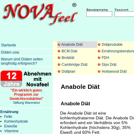
Anabole Diät
Diätprodukte
Startseite
BCM Diät
Ernährungsberatun
Diäten usw.
Brotdiät
FDH
Warum sind Diäten selten
langfristig erfolgreich?
Cambridge Diät
Glyx Diät
Diätplan
Hollywood Diät
Anabole Diät
"Ein wirklich gutes
Programm zur
Gewichtsreduktion"
Stiftung Warentest
Anabole Diät
Ernährung
Die Anabole Diät ist eine
•
Fette
kohlenhydratarme Diät. Die Anabole Di
•
Kohlenhydrate
erfordert wird ein Verhältnis von 5%
•
Eiweiße
Kohlenhydrate (höchstens 30g), 35%
•
Vitamine
Eiweiß und 60% Fett.