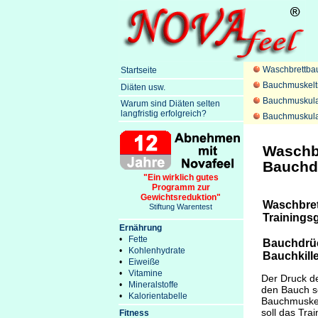
Waschbrettba
Startseite
Bauchmuskelt
Diäten usw.
Bauchmuskula
Warum sind Diäten selten
langfristig erfolgreich?
Bauchmuskula
Waschbr
Bauchdr
"Ein wirklich gutes
Programm zur
Gewichtsreduktion"
Waschbre
Stiftung Warentest
Trainingsg
Ernährung
•
Fette
Bauchdrüc
•
Kohlenhydrate
Bauchkille
•
Eiweiße
•
Vitamine
Der Druck d
•
Mineralstoffe
den Bauch s
•
Kalorientabelle
Bauchmuskel
soll das Trai
Fitness