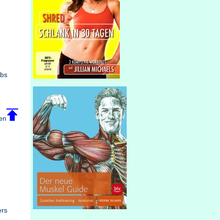
Abs
en
ers