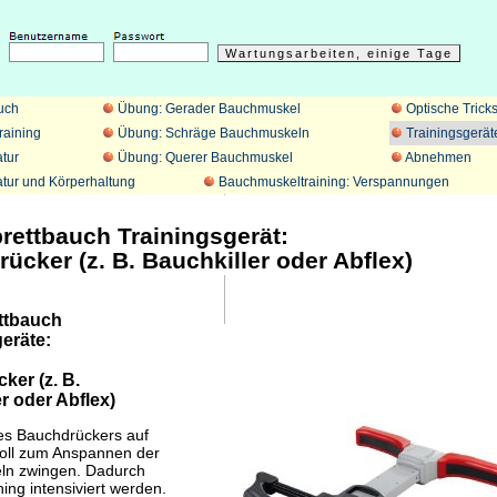
uch
Übung: Gerader Bauchmuskel
Optische Trick
raining
Übung: Schräge Bauchmuskeln
Trainingsgerät
tur
Übung: Querer Bauchmuskel
Abnehmen
tur und Körperhaltung
Bauchmuskeltraining: Verspannungen
ettbauch Trainingsgerät:
ücker (z. B. Bauchkiller oder Abflex)
ttbauch
eräte:
ker (z. B.
r oder Abflex)
es Bauchdrückers auf
oll zum Anspannen der
n zwingen. Dadurch
ning intensiviert werden.