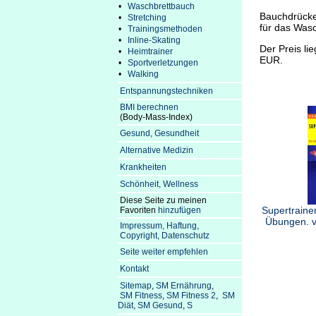
•
Waschbrettbauch
Bauchdrücke
•
Stretching
für das Wasc
•
Trainingsmethoden
•
Inline-Skating
Der Preis li
•
Heimtrainer
EUR.
•
Sportverletzungen
•
Walking
Entspannungstechniken
BMI berechnen
(Body-Mass-Index)
Gesund, Gesundheit
Alternative Medizin
Krankheiten
Schönheit, Wellness
Diese Seite zu meinen
Supertrainer
Favoriten
hinzufügen
Übungen. 
Impressum, Haftung,
Copyright, Datenschutz
Seite weiter empfehlen
Kontakt
Sitemap
,
SM Ernährung
,
SM Fitness
,
SM Fitness 2
,
SM
Diät
,
SM Gesund
,
S