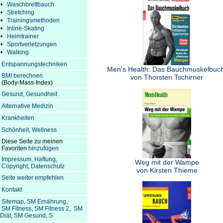
•
Waschbrettbauch
•
Stretching
•
Trainingsmethoden
•
Inline-Skating
•
Heimtrainer
•
Sportverletzungen
•
Walking
Entspannungstechniken
Men's Health: Das Bauchmuskelbuch
BMI berechnen
von Thorsten Tschirner
(Body-Mass-Index)
Gesund, Gesundheit
Alternative Medizin
Krankheiten
Schönheit, Wellness
Diese Seite zu meinen
Favoriten
hinzufügen
Impressum, Haftung,
Weg mit der Wampe
Copyright, Datenschutz
von Kirsten Thieme
Seite weiter empfehlen
Kontakt
Sitemap
,
SM Ernährung
,
SM Fitness
,
SM Fitness 2
,
SM
Diät
,
SM Gesund
,
S