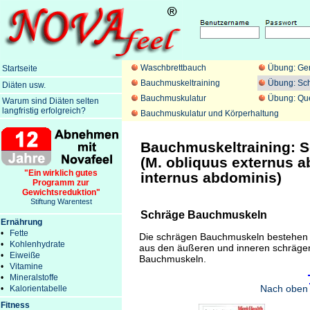
Waschbrettbauch
Übung: Ge
Startseite
Bauchmuskeltraining
Übung: Sc
Diäten usw.
Bauchmuskulatur
Übung: Qu
Warum sind Diäten selten
langfristig erfolgreich?
Bauchmuskulatur und Körperhaltung
Bauchmuskeltraining:
S
(M. obliquus externus a
"Ein wirklich gutes
internus abdominis)
Programm zur
Gewichtsreduktion"
Stiftung Warentest
Schräge Bauchmuskeln
Ernährung
•
Fette
Die schrägen Bauchmuskeln bestehen
•
Kohlenhydrate
aus den äußeren und inneren schräge
•
Eiweiße
Bauchmuskeln.
•
Vitamine
•
Mineralstoffe
Nach oben
•
Kalorientabelle
Fitness